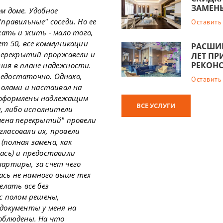
ЗАМЕН
м доме. Удобное
правильные" соседи. Но ее
Оставить
хать и жить - мало того,
ет 50, все коммуникации
РАСШИР
 перекрытий проржавели и
ЛЕТ П
РЕКОНС
ния в плане надежности.
едостаточно. Однако,
Оставить
полами и настаивал на
 оформлены надлежащим
ВСЕ УСЛУГИ
а, либо исполнители
мена перекрытий" провели
ласовали их, провели
полная замена, как
ась) и предоставили
вартиры, за счет чего
сь не намного выше тех
елать все без
 с полом решены,
документы у меня на
облюдены. На что