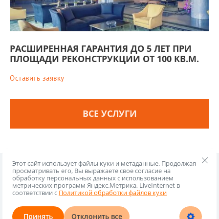
РАСШИРЕННАЯ ГАРАНТИЯ ДО 5 ЛЕТ ПРИ
ПЛОЩАДИ РЕКОНСТРУКЦИИ ОТ 100 КВ.М.
Оставить заявку
ВСЕ УСЛУГИ
Этот сайт использует файлы куки и метаданные. Продолжая
просматривать его, Вы выражаете свое согласие на
Копирайт © 2018 - 2026
обработку персональных данных с использованием
Политика конфиденциальности
метрических программ Яндекс.Метрика, LiveInternet в
соответствии с
Политикой обработки файлов куки
Телефон:
Адрес электронной почты:
+7 (495) 782-44-97
info@zamena-perekrytii.ru
Принять
Отклонить все
Создание и продвижение сайта